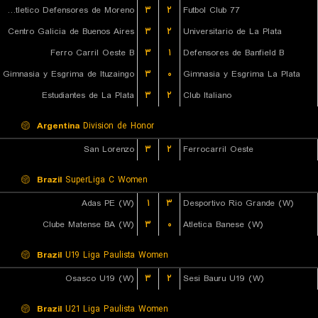
Club Atletico Defensores de Moreno
۳
۲
77 Futbol Club
Centro Galicia de Buenos Aires
۳
۲
Universitario de La Plata
Ferro Carril Oeste B
۳
۱
Defensores de Banfield B
Gimnasia y Esgrima de Ituzaingo
۳
۰
Gimnasia y Esgrima La Plata
Estudiantes de La Plata
۳
۲
Club Italiano
Argentina
Division de Honor
San Lorenzo
۳
۲
Ferrocarril Oeste
Brazil
SuperLiga C Women
Adas PE (W)
۱
۳
Desportivo Rio Grande (W)
Clube Matense BA (W)
۳
۰
Atletica Banese (W)
Brazil
U19 Liga Paulista Women
Osasco U19 (W)
۳
۲
Sesi Bauru U19 (W)
Brazil
U21 Liga Paulista Women