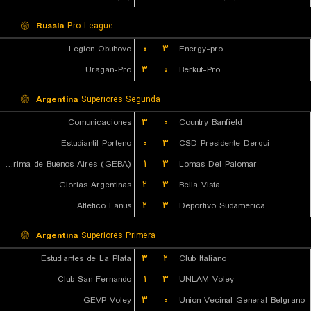
Russia
Pro League
Legion Obuhovo
۰
۳
Energy-pro
Uragan-Pro
۳
۰
Berkut-Pro
Argentina
Superiores Segunda
Comunicaciones
۳
۰
Country Banfield
Estudiantil Porteno
۰
۳
CSD Presidente Derqui
Gimnasia y Esgrima de Buenos Aires (GEBA)
۱
۳
Lomas Del Palomar
Glorias Argentinas
۲
۳
Bella Vista
Atletico Lanus
۲
۳
Deportivo Sudamerica
Argentina
Superiores Primera
Estudiantes de La Plata
۳
۲
Club Italiano
Club San Fernando
۱
۳
UNLAM Voley
GEVP Voley
۳
۰
Union Vecinal General Belgrano