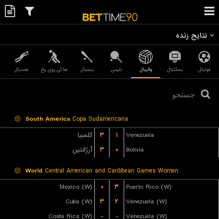
نتایج زنده
فوتبال
بسکتبال
والیبال
تنیس
بیسبال
هاکی روی یخ
هندبال
South America
Copa Sudamericana
کلمبیا
۳
۱
Venezuela
آرژانتین
۳
۰
Bolivia
World
Central American and Caribbean Games Women
Mexico (W)
۰
۳
Puerto Rico (W)
Cuba (W)
۳
۲
Venezuela (W)
Costa Rica (W)
-
-
Venezuela (W)