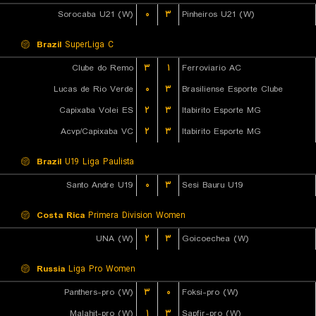
Sorocaba U21 (W)
۰
۳
Pinheiros U21 (W)
Brazil
SuperLiga C
Clube do Remo
۳
۱
Ferroviario AC
Lucas de Rio Verde
۰
۳
Brasiliense Esporte Clube
Capixaba Volei ES
۲
۳
Itabirito Esporte MG
Acvp/Capixaba VC
۲
۳
Itabirito Esporte MG
Brazil
U19 Liga Paulista
Santo Andre U19
۰
۳
Sesi Bauru U19
Costa Rica
Primera Division Women
UNA (W)
۲
۳
Goicoechea (W)
Russia
Liga Pro Women
Panthers-pro (W)
۳
۰
Foksi-pro (W)
Malahit-pro (W)
۱
۳
Sapfir-pro (W)